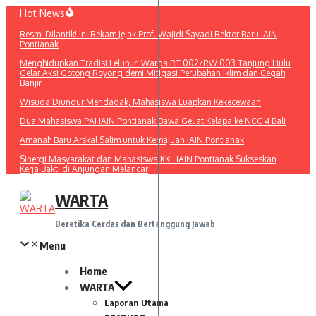
Lewati
Hot News
ke
Resmi Dilantik! Ini Rekam Jejak Prof. Wajidi Sayadi Rektor Baru IAIN
konten
Pontianak
Menghidupkan Tradisi Leluhur: Warga RT 002/RW 003 Tanjung Hulu
Gelar Aksi Gotong Royong demi Mitigasi Perubahan Iklim dan Cegah
Banjir
Wisuda Diundur Mendadak, Mahasiswa Luapkan Kekecewaan
Dua Mahasiswa PAI IAIN Pontianak Bawa Geliat Kelapa ke NCC 4 Bali
Amanah Baru Arskal Salim untuk Kemajuan IAIN Pontianak
Sinergi Masyarakat dan Mahasiswa KKL IAIN Pontianak Sukseskan
Kerja Bakti di Anjungan Melancar
WARTA
Beretika Cerdas dan Bertanggung Jawab
Menu
Home
WARTA
Laporan Utama