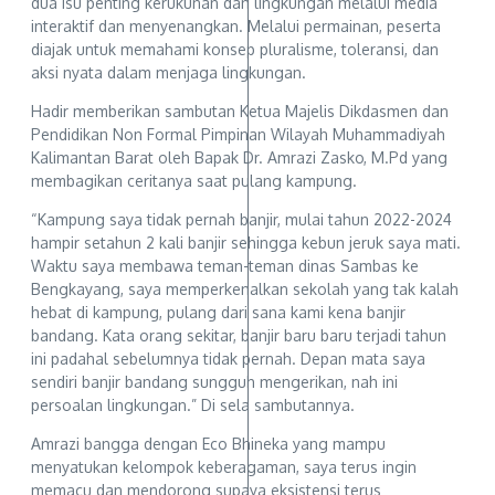
dua isu penting kerukunan dan lingkungan melalui media
interaktif dan menyenangkan. Melalui permainan, peserta
diajak untuk memahami konsep pluralisme, toleransi, dan
aksi nyata dalam menjaga lingkungan.
Hadir memberikan sambutan Ketua Majelis Dikdasmen dan
Pendidikan Non Formal Pimpinan Wilayah Muhammadiyah
Kalimantan Barat oleh Bapak Dr. Amrazi Zasko, M.Pd yang
membagikan ceritanya saat pulang kampung.
“Kampung saya tidak pernah banjir, mulai tahun 2022-2024
hampir setahun 2 kali banjir sehingga kebun jeruk saya mati.
Waktu saya membawa teman-teman dinas Sambas ke
Bengkayang, saya memperkenalkan sekolah yang tak kalah
hebat di kampung, pulang dari sana kami kena banjir
bandang. Kata orang sekitar, banjir baru baru terjadi tahun
ini padahal sebelumnya tidak pernah. Depan mata saya
sendiri banjir bandang sungguh mengerikan, nah ini
persoalan lingkungan.” Di sela sambutannya.
Amrazi bangga dengan Eco Bhineka yang mampu
menyatukan kelompok keberagaman, saya terus ingin
memacu dan mendorong supaya eksistensi terus