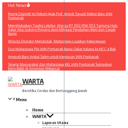
Lewati
Hot News
ke
Resmi Dilantik! Ini Rekam Jejak Prof. Wajidi Sayadi Rektor Baru IAIN
konten
Pontianak
Menghidupkan Tradisi Leluhur: Warga RT 002/RW 003 Tanjung Hulu
Gelar Aksi Gotong Royong demi Mitigasi Perubahan Iklim dan Cegah
Banjir
Wisuda Diundur Mendadak, Mahasiswa Luapkan Kekecewaan
Dua Mahasiswa PAI IAIN Pontianak Bawa Geliat Kelapa ke NCC 4 Bali
Amanah Baru Arskal Salim untuk Kemajuan IAIN Pontianak
Sinergi Masyarakat dan Mahasiswa KKL IAIN Pontianak Sukseskan
Kerja Bakti di Anjungan Melancar
WARTA
Beretika Cerdas dan Bertanggung Jawab
Menu
Home
WARTA
Laporan Utama