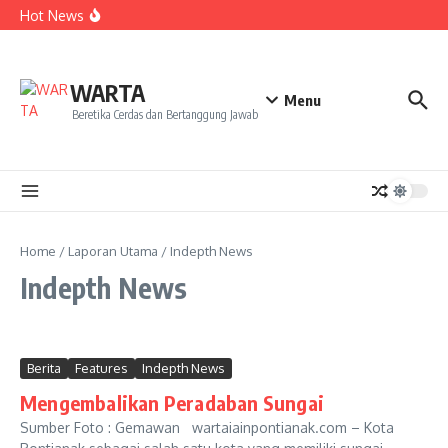
Kekecewaan
Lewati ke konten
Hot News
Dua Mahasiswa PAI IAIN Pontianak Bawa Geliat Kelapa
ke NCC 4 Bali
Amanah Baru Arskal Salim untuk Kemajuan IAIN
Pontianak
Sinergi Masyarakat dan Mahasiswa KKL IAIN Pontianak
WARTA
Sukseskan Kerja Bakti di Anjungan Melancar
Menu
Beretika Cerdas dan Bertanggung Jawab
Home
/
Laporan Utama
/
Indepth News
Indepth News
Berita
Features
Indepth News
Mengembalikan Peradaban Sungai
Sumber Foto : Gemawan wartaiainpontianak.com – Kota