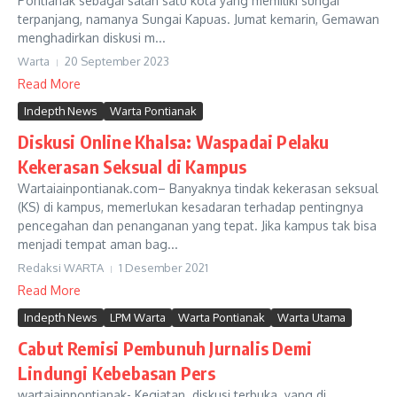
Pontianak sebagai salah satu kota yang memiliki sungai
terpanjang, namanya Sungai Kapuas. Jumat kemarin, Gemawan
menghadirkan diskusi m...
Warta
20 September 2023
Read More
Indepth News
Warta Pontianak
Diskusi Online Khalsa: Waspadai Pelaku
Kekerasan Seksual di Kampus
Wartaiainpontianak.com– Banyaknya tindak kekerasan seksual
(KS) di kampus, memerlukan kesadaran terhadap pentingnya
pencegahan dan penanganan yang tepat. Jika kampus tak bisa
menjadi tempat aman bag...
Redaksi WARTA
1 Desember 2021
Read More
Indepth News
LPM Warta
Warta Pontianak
Warta Utama
Cabut Remisi Pembunuh Jurnalis Demi
Lindungi Kebebasan Pers
wartaiainpontianak- Kegiatan diskusi terbuka yang di