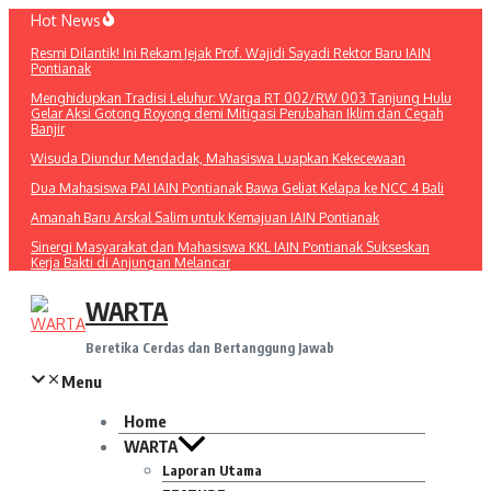
Lewati
Hot News
ke
Resmi Dilantik! Ini Rekam Jejak Prof. Wajidi Sayadi Rektor Baru IAIN
konten
Pontianak
Menghidupkan Tradisi Leluhur: Warga RT 002/RW 003 Tanjung Hulu
Gelar Aksi Gotong Royong demi Mitigasi Perubahan Iklim dan Cegah
Banjir
Wisuda Diundur Mendadak, Mahasiswa Luapkan Kekecewaan
Dua Mahasiswa PAI IAIN Pontianak Bawa Geliat Kelapa ke NCC 4 Bali
Amanah Baru Arskal Salim untuk Kemajuan IAIN Pontianak
Sinergi Masyarakat dan Mahasiswa KKL IAIN Pontianak Sukseskan
Kerja Bakti di Anjungan Melancar
WARTA
Beretika Cerdas dan Bertanggung Jawab
Menu
Home
WARTA
Laporan Utama