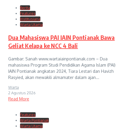
Berita
Features
Institusiana
Warta Utama
Dua Mahasiswa PAI IAIN Pontianak Bawa
Geliat Kelapa ke NCC 4 Bali
Gambar: Sanah www.wartaiainpontianak.com – Dua
mahasiswa Program Studi Pendidikan Agama Islam (PAI)
IAIN Pontianak angkatan 2024, Tiara Lestari dan Havizh
Rasyied, akan mewakili almamater dalam ajan...
Warta
2 Agustus 2026
Read More
Features
Warta Pontianak
Warta Utama