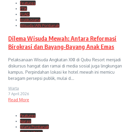
Features
FTIK
FUAD
Institusiana
Wisuda IAIN Pontianak
Dilema Wisuda Mewah: Antara Reformasi
Birokrasi dan Bayang-Bayang Anak Emas
Pelaksanaan Wisuda Angkatan XXII di Qubu Resort menjadi
diskursus hangat dan ramai di media sosial juga lingkungan
kampus. Perpindahan lokasi ke hotel mewah ini memicu
beragam persepsi publik, mulai d...
Warta
7 April 2026
Read More
Features
Narasi
Warta Pontianak