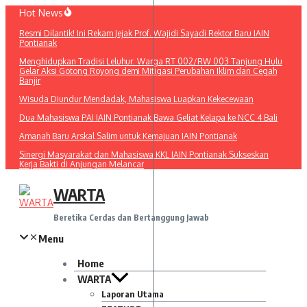
Lewati
Hot News
ke
Resmi Dilantik! Ini Rekam Jejak Prof. Wajidi Sayadi Rektor Baru IAIN
konten
Pontianak
Menghidupkan Tradisi Leluhur: Warga RT 002/RW 003 Tanjung Hulu
Gelar Aksi Gotong Royong demi Mitigasi Perubahan Iklim dan Cegah
Banjir
Wisuda Diundur Mendadak, Mahasiswa Luapkan Kekecewaan
Dua Mahasiswa PAI IAIN Pontianak Bawa Geliat Kelapa ke NCC 4 Bali
Amanah Baru Arskal Salim untuk Kemajuan IAIN Pontianak
Sinergi Masyarakat dan Mahasiswa KKL IAIN Pontianak Sukseskan
Kerja Bakti di Anjungan Melancar
WARTA
Beretika Cerdas dan Bertanggung Jawab
Menu
Home
WARTA
Laporan Utama