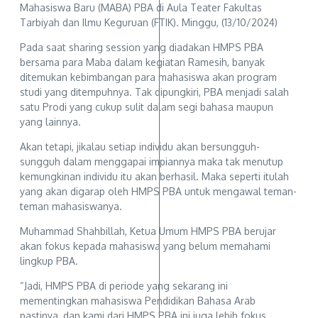
Mahasiswa Baru (MABA) PBA di Aula Teater Fakultas
Tarbiyah dan Ilmu Keguruan (FTIK). Minggu, (13/10/2024)
Pada saat sharing session yang diadakan HMPS PBA
bersama para Maba dalam kegiatan Ramesih, banyak
ditemukan kebimbangan para mahasiswa akan program
studi yang ditempuhnya. Tak dipungkiri, PBA menjadi salah
satu Prodi yang cukup sulit dalam segi bahasa maupun
yang lainnya.
Akan tetapi, jikalau setiap individu akan bersungguh-
sungguh dalam menggapai impiannya maka tak menutup
kemungkinan individu itu akan berhasil. Maka seperti itulah
yang akan digarap oleh HMPS PBA untuk mengawal teman-
teman mahasiswanya.
Muhammad Shahbillah, Ketua Umum HMPS PBA berujar
akan fokus kepada mahasiswa yang belum memahami
lingkup PBA.
“Jadi, HMPS PBA di periode yang sekarang ini
mementingkan mahasiswa Pendidikan Bahasa Arab
pastinya, dan kami dari HMPS PBA ini juga lebih fokus