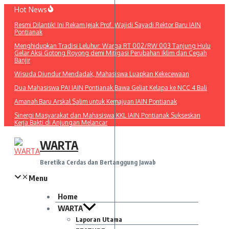
Lewati
Hot News
ke
Resmi Dilantik! Ini Rekam Jejak Prof. Wajidi Sayadi Rektor Baru IAIN
konten
Pontianak
Menghidupkan Tradisi Leluhur: Warga RT 002/RW 003 Tanjung Hulu
Gelar Aksi Gotong Royong demi Mitigasi Perubahan Iklim dan Cegah
Banjir
Wisuda Diundur Mendadak, Mahasiswa Luapkan Kekecewaan
Dua Mahasiswa PAI IAIN Pontianak Bawa Geliat Kelapa ke NCC 4 Bali
Amanah Baru Arskal Salim untuk Kemajuan IAIN Pontianak
Sinergi Masyarakat dan Mahasiswa KKL IAIN Pontianak Sukseskan
Kerja Bakti di Anjungan Melancar
WARTA
Beretika Cerdas dan Bertanggung Jawab
Menu
Home
WARTA
Laporan Utama