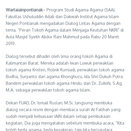
Wartaiainpontianak
– Program Studi Agama Agama (SAA),
Fakultas Ushuluddin Adab dan Dakwah Institut Agama Islam
Negeri Pontianak mengadakan Dialog Lintas Agama dengan
tema, “Peran Tokoh Agama dalam Menjaga Keutuhan NKRI” di
Aula Masjid Syekh Abdur Rani Mahmud pada Rabu 20 Maret
2019.
Dialog tersebut dihadiri oleh lima orang tokoh Agama di
Kalimantan Barat. Mereka adalah Iwan Luwuk perwakilan
tokoh agama Kristen, Rolink Kurniadi, perwakilan tokoh agama
Budha, Suryanto dari agama Khonghucu, Ida Shri Dukuh Putra
Bandem perwakilan tokoh agama Hindu, dan Dr. Zulkifli, S.Ag,
M.A. sebagai perwakilan tokoh agama Islam.
Dekan FUAD, Dr. Ismail Ruslan, M.Si. langsung membuka
dialog secara resmi dengan membaca surah Al-Fatihah yang
sudah menjadi kebiasaan IAIN dalam setiap pembukaan
kegiatan. Dia juga mengatakan sebelum membuka acara, “Kita
boleh beda agama, beda keyakinan, tapi kita bersaudara