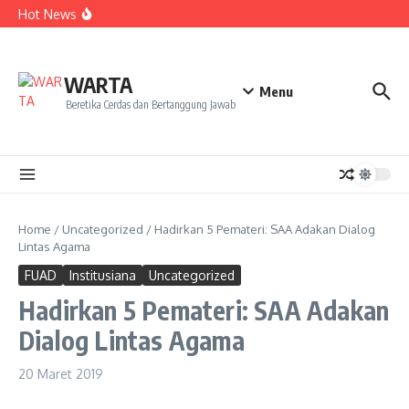
Kekecewaan
Lewati ke konten
Hot News
Dua Mahasiswa PAI IAIN Pontianak Bawa Geliat Kelapa
ke NCC 4 Bali
Amanah Baru Arskal Salim untuk Kemajuan IAIN
Pontianak
Sinergi Masyarakat dan Mahasiswa KKL IAIN Pontianak
WARTA
Sukseskan Kerja Bakti di Anjungan Melancar
Menu
Beretika Cerdas dan Bertanggung Jawab
Home
/
Uncategorized
/
Hadirkan 5 Pemateri: SAA Adakan Dialog
Lintas Agama
FUAD
Institusiana
Uncategorized
Hadirkan 5 Pemateri: SAA Adakan
Dialog Lintas Agama
20 Maret 2019