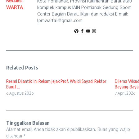
Redaksi
Kota Pontianak, Provinsi Kalimantan Barat atau
WARTA
komplek kampus IAIN Pontianak Gedung Sport
Center Bagian Barat. Iklan dan redaksi E-mail:
lpmwarta1@gmail.com
Related Posts
Resmi Dilantik! Ini Rekam Jejak Prof. Wajidi Sayadi Rektor
Dilema Wisud
Baru I ...
Bayang-Bayan
6 Agustus 2026
7 April 2026
Tinggalkan Balasan
Alamat email Anda tidak akan dipublikasikan.
Ruas yang wajib
ditandai
*