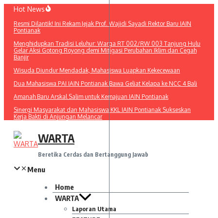
Lewati
Hot News
ke
Resmi Dilantik! Ini Rekam Jejak Prof. Wajidi Sayadi Rektor Baru IAIN
konten
Pontianak
Menghidupkan Tradisi Leluhur: Warga RT 002/RW 003 Tanjung Hulu
Gelar Aksi Gotong Royong demi Mitigasi Perubahan Iklim dan Cegah
Banjir
Wisuda Diundur Mendadak, Mahasiswa Luapkan Kekecewaan
Dua Mahasiswa PAI IAIN Pontianak Bawa Geliat Kelapa ke NCC 4 Bali
Amanah Baru Arskal Salim untuk Kemajuan IAIN Pontianak
Sinergi Masyarakat dan Mahasiswa KKL IAIN Pontianak Sukseskan
Kerja Bakti di Anjungan Melancar
WARTA
Beretika Cerdas dan Bertanggung Jawab
Menu
Home
WARTA
Laporan Utama