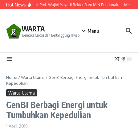
Lewati ke konten
Hot News
ilantik! Ini Rekam Jejak Prof. Wajidi Sayadi Rektor Baru IAIN Pontianak
Menghid
WARTA
Menu
Beretika Cerdas dan Bertanggung Jawab
Home
/
Warta Utama
/
GenBI Berbagi Energi untuk Tumbuhkan
Kepedulian
Warta Utama
GenBI Berbagi Energi untuk
Tumbuhkan Kepedulian
1 April 2018