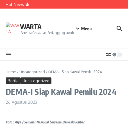
ke NCC 4 Bali
Lewati ke konten
Hot News
Amanah Baru Arskal Salim untuk Kemajuan IAIN
Pontianak
Sinergi Masyarakat dan Mahasiswa KKL IAIN Pontianak
Sukseskan Kerja Bakti di Anjungan Melancar
Ketika Perempuan Menjaga Sawah, Siapa yang Menjaga
WARTA
Mereka?
Menu
Beretika Cerdas dan Bertanggung Jawab
Home
/
Uncategorized
/
DEMA-I Siap Kawal Pemilu 2024
Berita
Uncategorized
DEMA-I Siap Kawal Pemilu 2024
26 Agustus 2023
Foto : Alya / Seminar Nasional bersama Bawaslu Kalbar