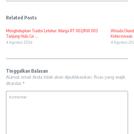
Related Posts
Menghidupkan Tradisi Leluhur: Warga RT 002/RW 003
Wisuda Diund
Tanjung Hulu Ge ...
Kekecewaan
4 Agustus 2026
4 Agustus 20
Tinggalkan Balasan
Alamat email Anda tidak akan dipublikasikan.
Ruas yang wajib
ditandai
*