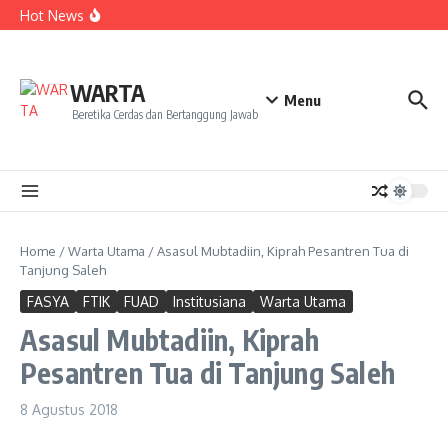
Kekecewaan
Lewati ke konten
Hot News
Dua Mahasiswa PAI IAIN Pontianak Bawa Geliat Kelapa
ke NCC 4 Bali
Amanah Baru Arskal Salim untuk Kemajuan IAIN
Pontianak
Sinergi Masyarakat dan Mahasiswa KKL IAIN Pontianak
WARTA
Sukseskan Kerja Bakti di Anjungan Melancar
Menu
Beretika Cerdas dan Bertanggung Jawab
Home
/
Warta Utama
/
Asasul Mubtadiin, Kiprah Pesantren Tua di
Tanjung Saleh
FASYA
FTIK
FUAD
Institusiana
Warta Utama
Asasul Mubtadiin, Kiprah
Pesantren Tua di Tanjung Saleh
8 Agustus 2018