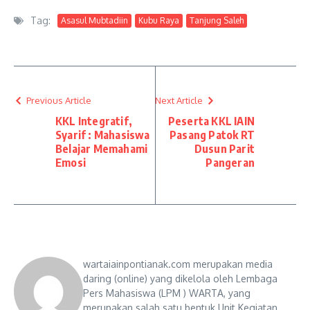
Tag:
Asasul Mubtadiin
Kubu Raya
Tanjung Saleh
Previous Article
Next Article
KKL Integratif,
Peserta KKL IAIN
Syarif : Mahasiswa
Pasang Patok RT
Belajar Memahami
Dusun Parit
Emosi
Pangeran
wartaiainpontianak.com merupakan media
daring (online) yang dikelola oleh Lembaga
Pers Mahasiswa (LPM ) WARTA, yang
merupakan salah satu bentuk Unit Kegiatan