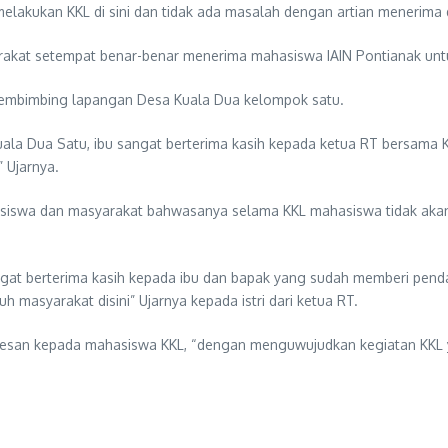
lakukan KKL di sini dan tidak ada masalah dengan artian menerima 
akat setempat benar-benar menerima mahasiswa IAIN Pontianak unt
n pembimbing lapangan Desa Kuala Dua kelompok satu.
ala Dua Satu, ibu sangat berterima kasih kepada ketua RT bersama 
 Ujarnya.
mahasiswa dan masyarakat bahwasanya selama KKL mahasiswa tidak ak
sangat berterima kasih kepada ibu dan bapak yang sudah memberi p
 masyarakat disini” Ujarnya kepada istri dari ketua RT.
 pesan kepada mahasiswa KKL, “dengan menguwujudkan kegiatan KKL ya