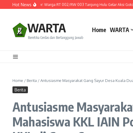
Lewati ke konten
Hot News
n Tradisi Leluhur: Warga RT 002/RW 003 Tanjung Hulu Gelar Aksi Gotong Royong
WARTA
Home
WARTA
Beretika Cerdas dan Bertanggung Jawab
Home
/
Berita
/
Antusiasme Masyarakat Gang Sayur Desa Kuala Dua 
Berita
Antusiasme Masyaraka
Mahasiswa KKL IAIN Po