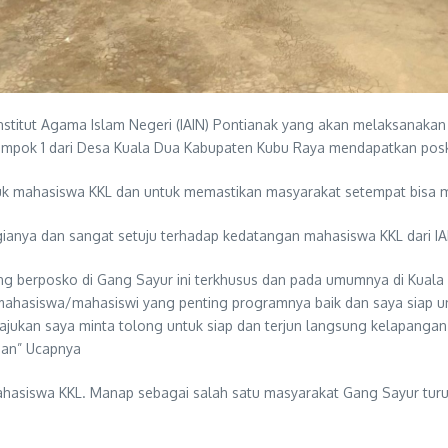
nstitut Agama Islam Negeri (IAIN) Pontianak yang akan melaksanaka
mpok 1 dari Desa Kuala Dua Kabupaten Kubu Raya mendapatkan posko
tuk mahasiswa KKL dan untuk memastikan masyarakat setempat bisa 
ianya dan sangat setuju terhadap kedatangan mahasiswa KKL dari IA
 berposko di Gang Sayur ini terkhusus dan pada umumnya di Kuala 
h mahasiswa/mahasiswi yang penting programnya baik dan saya siap 
ajukan saya minta tolong untuk siap dan terjun langsung kelapangan 
nan” Ucapnya
ahasiswa KKL. Manap sebagai salah satu masyarakat Gang Sayur tur