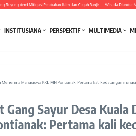
 demi Mitigasi Perubahan Iklim dan Cegah Banjir
Wisuda Diundur Mendadak
INSTITUSIANA
PERSPEKTIF
MULTIMEDIA
M
Menerima Mahasiswa KKL IAIN Pontianak: Pertama kali kedatangan mahasi
t Gang Sayur Desa Kuala
ntianak: Pertama kali k