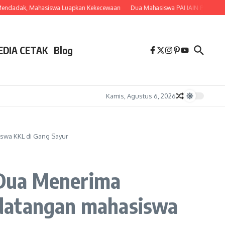
, Mahasiswa Luapkan Kekecewaan
Dua Mahasiswa PAI IAIN Pontianak Bawa Ge
EDIA CETAK
Blog
Kamis, Agustus 6, 2026
swa KKL di Gang Sayur
 Dua Menerima
edatangan mahasiswa