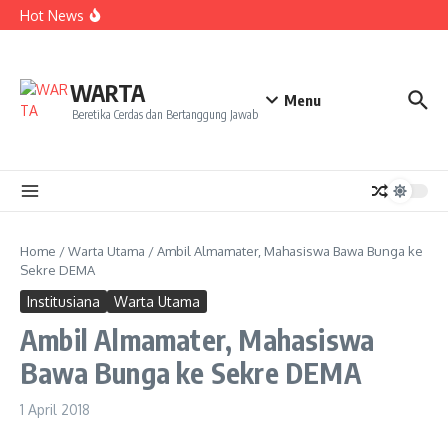
Kekecewaan
Lewati ke konten
Hot News
Dua Mahasiswa PAI IAIN Pontianak Bawa Geliat Kelapa
ke NCC 4 Bali
Amanah Baru Arskal Salim untuk Kemajuan IAIN
Pontianak
Sinergi Masyarakat dan Mahasiswa KKL IAIN Pontianak
WARTA
Sukseskan Kerja Bakti di Anjungan Melancar
Menu
Beretika Cerdas dan Bertanggung Jawab
Home
/
Warta Utama
/
Ambil Almamater, Mahasiswa Bawa Bunga ke
Sekre DEMA
Institusiana
Warta Utama
Ambil Almamater, Mahasiswa
Bawa Bunga ke Sekre DEMA
1 April 2018