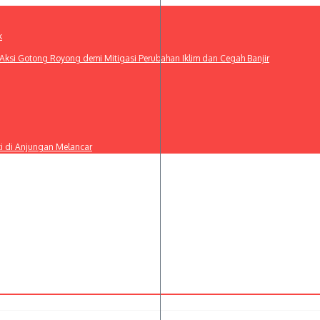
k
ksi Gotong Royong demi Mitigasi Perubahan Iklim dan Cegah Banjir
ti di Anjungan Melancar