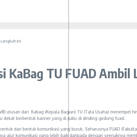
Langkah Ini
i KaBag TU FUAD Ambil L
IB utusan dari Kabag (Kepala Bagian) TU (Tata Usaha) menempel h
 dekat berbentuk banner yang di paku di dinding gedung fuad.
uatu bentuk dari bentuk komunikasi yang buruk. Seharusnya FUAD (Fak
ya alur komunikasi yang lebih baik daripada dengan seenaknya membe