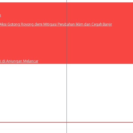
k
ksi Gotong Royong demi Mitigasi Perubahan Iklim dan Cegah Banjir
ti di Anjungan Melancar