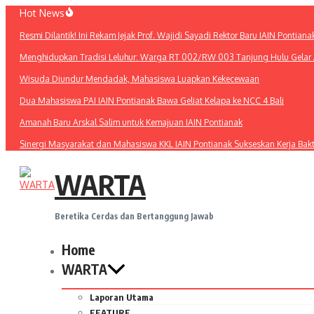
Lewati
Hot News
ke
Resmi Dilantik! Ini Rekam Jejak Prof. Wajidi Sayadi Rektor Baru IAIN Pontiana
konten
Menghidupkan Tradisi Leluhur: Warga RT 002/RW 003 Tanjung Hulu Gelar A
Wisuda Diundur Mendadak, Mahasiswa Luapkan Kekecewaan
Dua Mahasiswa PAI IAIN Pontianak Bawa Geliat Kelapa ke NCC 4 Bali
Amanah Baru Arskal Salim untuk Kemajuan IAIN Pontianak
Sinergi Masyarakat dan Mahasiswa KKL IAIN Pontianak Sukseskan Kerja Bak
WARTA
Beretika Cerdas dan Bertanggung Jawab
Home
WARTA
Laporan Utama
FEATURE