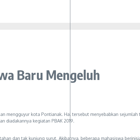
swa Baru Mengeluh
n mengguyur kota Pontianak. Hal tersebut menyebabkan sejumlah titik
ngan diadakannya kegiatan PBAK 2019.
tahan dan tak kunjung surut. Akibatnya, beberapa mahasiswa berinisiat